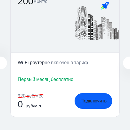
200
мбит/с
Wi-Fi роутер
не включен в тариф
Первый месяц бесплатно!
920 руб/мес
Подключить
0
руб/мес